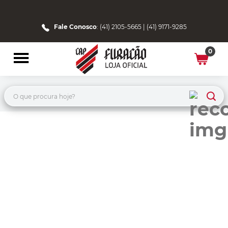
Fale Conosco
: (41) 2105-5665 | (41) 9171-9285
0
O que procura hoje?