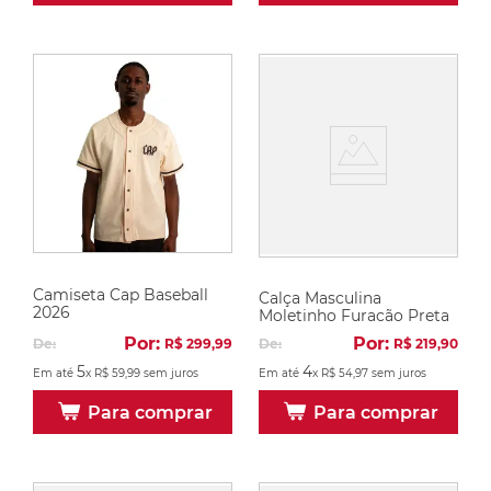
Camiseta Cap Baseball
Calça Masculina
2026
Moletinho Furacão Preta
Por:
Por:
De:
R$
299
,
99
De:
R$
219
,
90
5
4
Em até
x
R$
59
,
99
sem juros
Em até
x
R$
54
,
97
sem juros
Para comprar
Para comprar