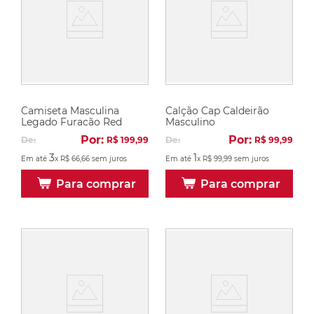
Camiseta Masculina
Calção Cap Caldeirão
Legado Furacão Red
Masculino
Por:
Por:
De:
R$
199
,
99
De:
R$
99
,
99
3
1
Em até
x
R$
66
,
66
sem juros
Em até
x
R$
99
,
99
sem juros
Para comprar
Para comprar