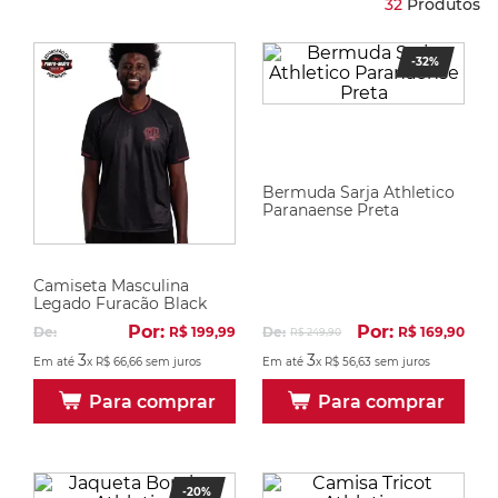
32
Produtos
-
32%
Bermuda Sarja Athletico
Paranaense Preta
Camiseta Masculina
Legado Furacão Black
Por:
Por:
De:
R$
199
,
99
De:
R$
169
,
90
R$
249
,
90
3
3
Em até
x
R$
66
,
66
sem juros
Em até
x
R$
56
,
63
sem juros
Para comprar
Para comprar
-
20%