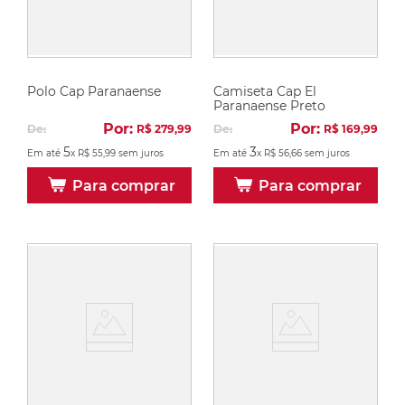
Polo Cap Paranaense
Camiseta Cap El
Paranaense Preto
Por:
Por:
De:
R$
279
,
99
De:
R$
169
,
99
5
3
Em até
x
R$
55
,
99
sem juros
Em até
x
R$
56
,
66
sem juros
Para comprar
Para comprar