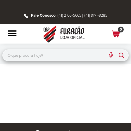
Fale Conosco
: (41) 2105-5665 | (41) 9171-9285
0
O que procura hoje?