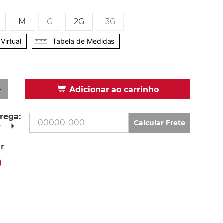
M
G
2G
3G
Virtual
Tabela de Medidas
＋
Adicionar ao carrinho
rega:
Calcular Frete
P
r