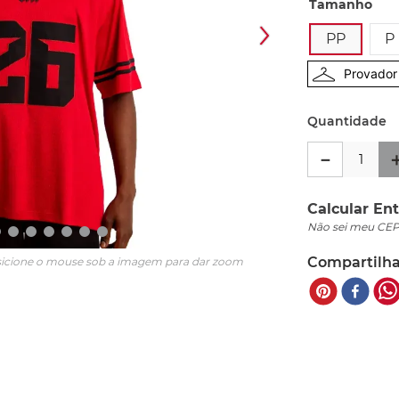
Tamanho
PP
P
Provador 
Quantidade
－
Calcular Ent
Não sei meu CE
Compartilha
icione o mouse sob a imagem para dar zoom