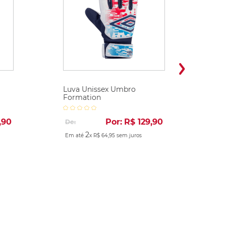
Luva Unissex Umbro
Formation
,
90
Por:
R$
129
,
90
De:
2
Em até
x
R$
64
,
95
sem juros