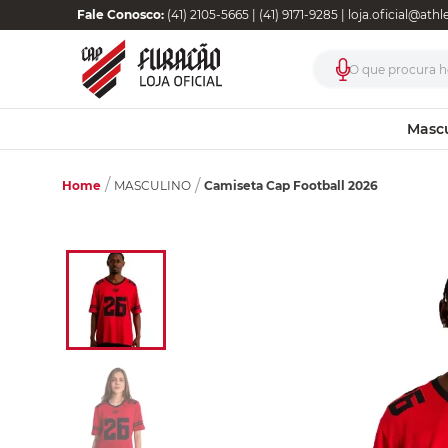
Fale Conosco:
(41) 2105-5665 | (41) 9171-9285 |
loja.oficial@ath
O que procura ho
Masc
Home
Camiseta Cap Football 2026
MASCULINO