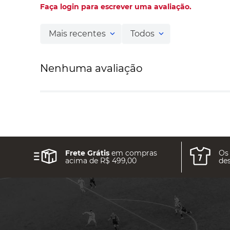
Faça login para escrever uma avaliação.
Mais recentes
Todos
Nenhuma avaliação
Frete Grátis
em compras
Os
acima de R$ 499,00
des