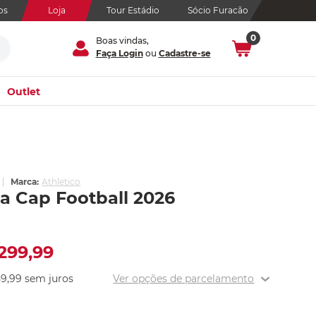
os
Loja
Tour Estádio
Sócio Furacão
0
Boas vindas,
Faça Login
ou
Cadastre-se
Outlet
Marca:
Athletico
a Cap Football 2026
299
,
99
59
,
99
sem juros
Ver opções de parcelamento