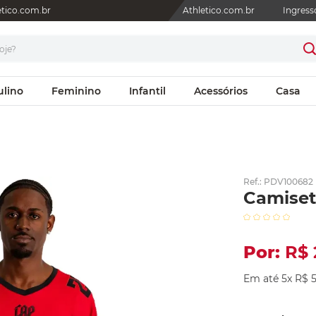
letico.com.br
Athletico.com.br
Ingress
je?
ulino
Feminino
Infantil
Acessórios
Casa
Ref.
:
PDV100682
Camiset
R$
Em até
5
x
R$