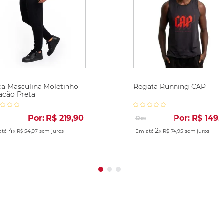
ça Masculina Moletinho
Regata Running CAP
acão Preta
Por:
R$
219
,
90
Por:
R$
149
De:
4
2
até
x
R$
54
,
97
sem juros
Em até
x
R$
74
,
95
sem juros