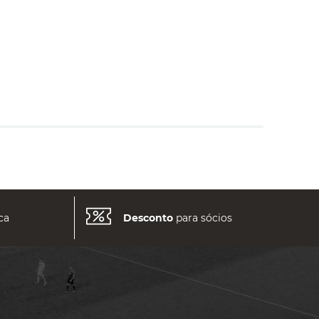
ca
Desconto
para sócios