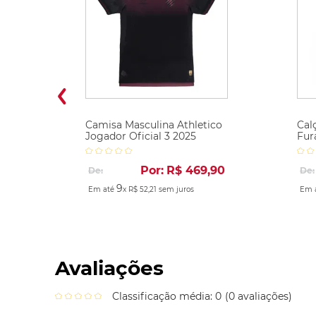
Camisa Masculina Athletico
Cal
Jogador Oficial 3 2025
Fur
Por:
R$
469
,
90
De:
De:
9
Em até
x
R$
52
,
21
sem juros
Em 
Avaliações
Classificação média: 0
(0 avaliações)