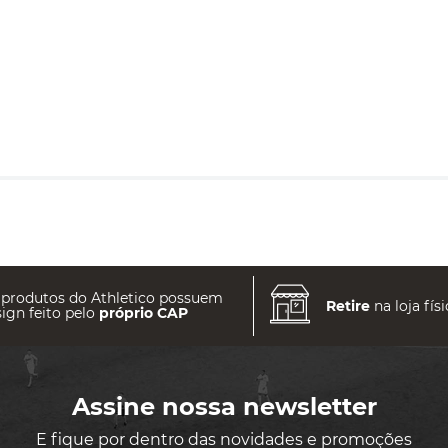
 produtos do Athletico possuem
Retire
na loja físi
ign feito pelo
próprio CAP
Assine nossa newsletter
E fique por dentro das novidades e promoções