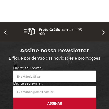
Frete Grátis
acima de R$
499
Assine nossa newsletter
E fique por dentro das novidades e promoções
Digite seu nome:
Digite seu e-mail:
ASSINAR