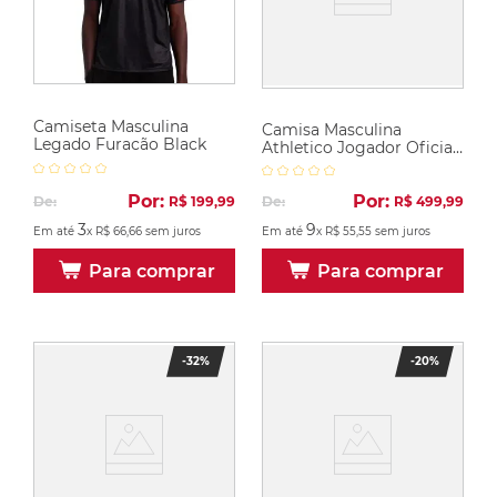
Camiseta Masculina
Camisa Masculina
Legado Furacão Black
Athletico Jogador Oficial
1 2026
Por:
Por:
De:
R$
199
,
99
De:
R$
499
,
99
3
9
Em até
x
R$
66
,
66
sem juros
Em até
x
R$
55
,
55
sem juros
Para comprar
Para comprar
-
32%
-
20%