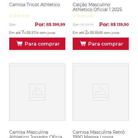
Camisa Tricot Athletico
Calção Masculino
Athletico Oficial 1 2025
Por:
Por:
De:
R$
399
,
99
De:
R$
139
,
90
R$
219
,
90
7
2
Em até
x
R$
57
,
14
sem juros
Em até
x
R$
69
,
95
sem juros
Para comprar
Para comprar
Camisa Masculina
Camisa Masculina Retrô
Athletico Jogador Oficial
1990 Manga Longa