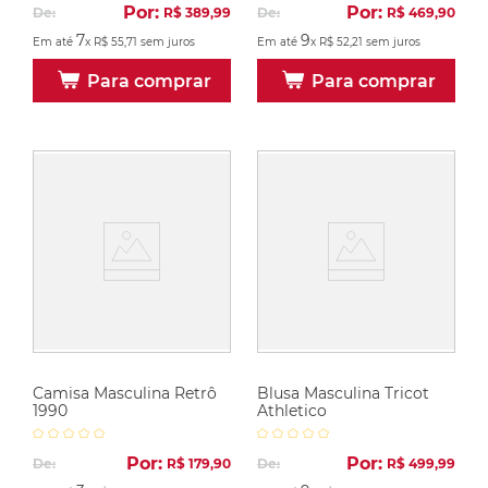
Por:
Por:
De:
R$
389
,
99
De:
R$
469
,
90
7
9
Em até
x
R$
55
,
71
sem juros
Em até
x
R$
52
,
21
sem juros
Para comprar
Para comprar
Camisa Masculina Retrô
Blusa Masculina Tricot
1990
Athletico
Por:
Por:
De:
R$
179
,
90
De:
R$
499
,
99