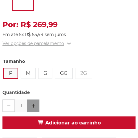
R$
269
,
99
Em até
5
x
R$
53
,
99
sem juros
Ver opções de parcelamento
Tamanho
P
M
G
GG
2G
Quantidade
－
＋
Adicionar ao carrinho