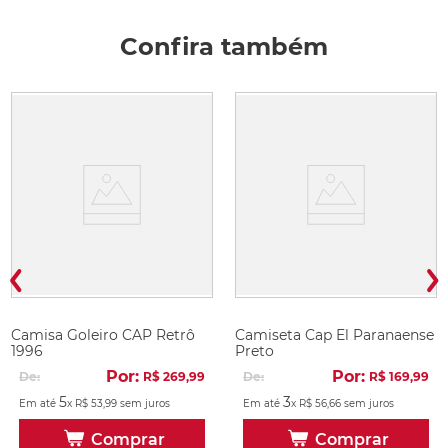
Confira também
Camisa Goleiro CAP Retrô
Camiseta Cap El Paranaense
1996
Preto
Por:
Por:
De:
R$
269
,
99
De:
R$
169
,
99
5
3
Em até
x
R$
53
,
99
sem juros
Em até
x
R$
56
,
66
sem juros
Comprar
Comprar