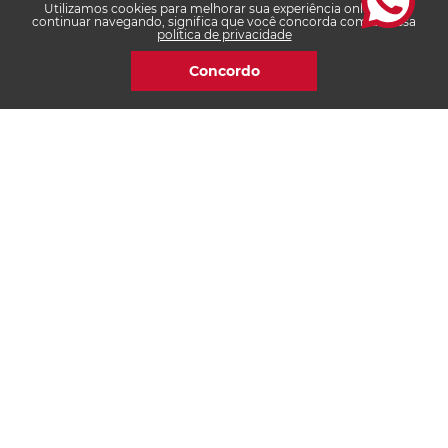
Utilizamos cookies para melhorar sua experiência online. Ao
Dom e Feriados das 14h às 20h
continuar navegando, significa que você concorda com a nossa
politica de privacidade
Concordo
Institucional
Ajuda e Suporte
Certificações
Redes Sociais
© 2022, Club Athletico Paranaense - Loja Oficial. Todos os direitos
reservados. Rua Buenos Aires, 1160 - Loja 02 Curitiba, PR, 80250-070 CNPJ:
76.710.649/0003-20