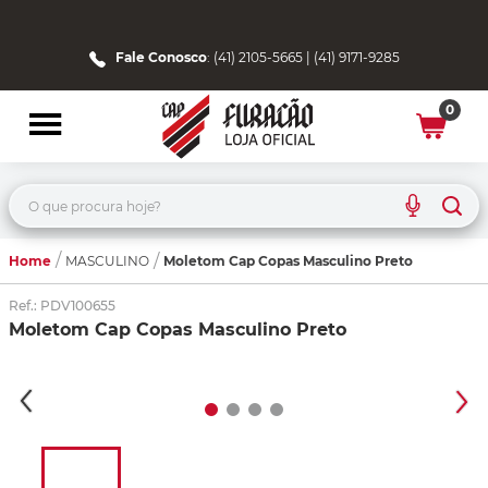
Fale Conosco
: (41) 2105-5665 | (41) 9171-9285
0
O que procura hoje?
Home
Moletom Cap Copas Masculino Preto
MASCULINO
Ref.
:
PDV100655
Moletom Cap Copas Masculino Preto