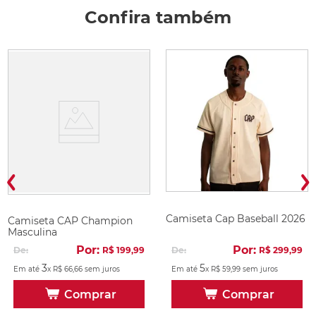
Confira também
Camiseta Cap Baseball 2026
Camiseta CAP Champion
Masculina
Por:
Por:
De:
R$
299
,
99
De:
R$
199
,
99
5
3
Em até
x
R$
59
,
99
sem juros
Em até
x
R$
66
,
66
sem juros
Comprar
Comprar