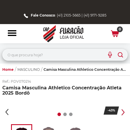
Fale Conosco
: (41) 2105-5665 | (41) 9171-9285
0
O que procura hoje?
Home
Camisa Masculina Athletico Concentração Atleta 2025 Bordô
MASCULINO
Ref.
:
PDV070214
Camisa Masculina Athletico Concentração Atleta
2025 Bordô
-
43%