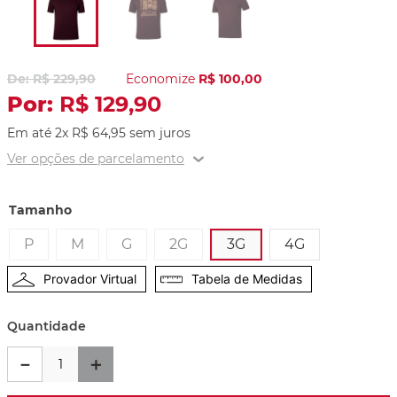
R$
229
,
90
Economize
R$
100
,
00
R$
129
,
90
Em até
2
x
R$
64
,
95
sem juros
Ver opções de parcelamento
Tamanho
P
M
G
2G
3G
4G
Provador Virtual
Tabela de Medidas
Quantidade
－
＋