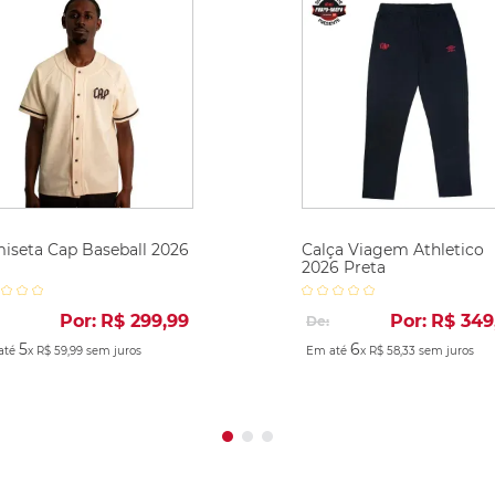
iseta Cap Baseball 2026
Calça Viagem Athletico
2026 Preta
Por:
R$
299
,
99
Por:
R$
349
De:
5
6
até
x
R$
59
,
99
sem juros
Em até
x
R$
58
,
33
sem juros