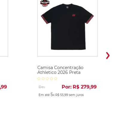
Camisa Concentração
Athletico 2026 Preta
,
99
Por:
R$
279
,
99
De:
5
Em até
x
R$
55
,
99
sem juros