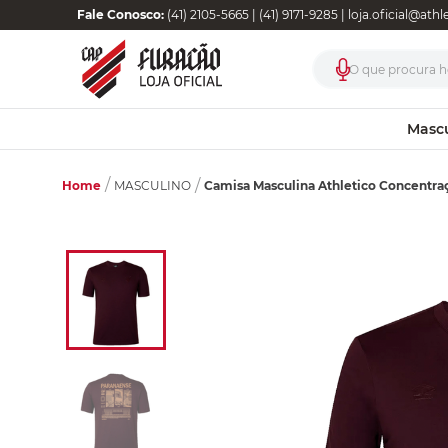
Fale Conosco:
(41) 2105-5665 | (41) 9171-9285 |
loja.oficial@ath
O que procura ho
Masc
Home
Camisa Masculina Athletico Concentra
MASCULINO