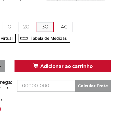
G
2G
3G
4G
Virtual
Tabela de Medidas
＋
Adicionar ao carrinho
rega:
Calcular Frete
P
r