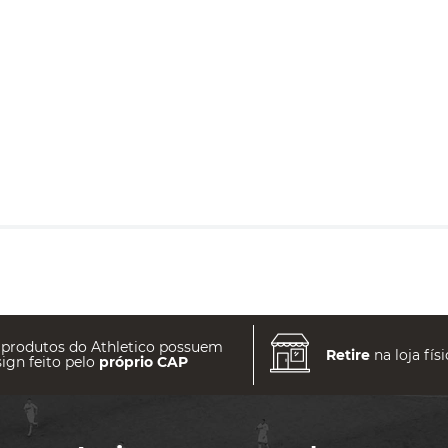
 produtos do Athletico possuem
Retire
na loja físi
ign feito pelo
próprio CAP