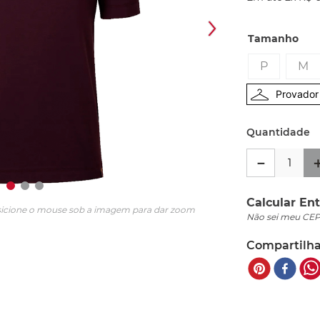
Tamanho
P
M
Provador 
Quantidade
－
Calcular Ent
icione o mouse sob a imagem para dar zoom
Não sei meu CE
Compartilha