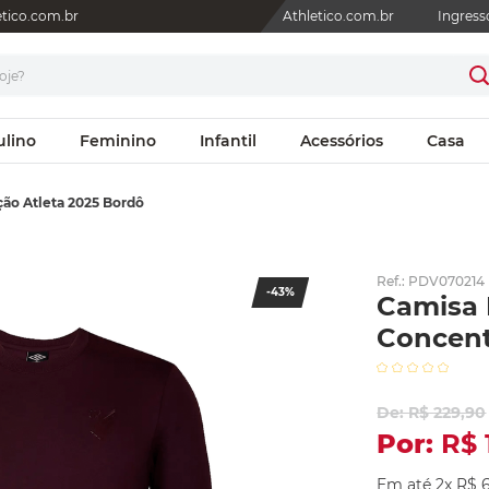
letico.com.br
Athletico.com.br
Ingress
je?
ulino
Feminino
Infantil
Acessórios
Casa
ção Atleta 2025 Bordô
Ref.
:
PDV070214
-
43%
Camisa 
Concent
R$
229
,
90
R$
Em até
2
x
R$