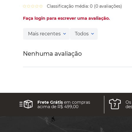
Classificação média: 0
(0 avaliações)
Faça login para escrever uma avaliação.
Mais recentes
Todos
Nenhuma avaliação
Frete Grátis
em compras
Os
acima de R$ 499,00
des