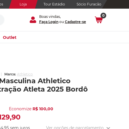
os
Loja
Tour Estádio
Sócio Furacão
0
Boas vindas,
Faça Login
ou
Cadastre-se
Outlet
Marca:
Athletico
Masculina Athletico
ração Atleta 2025 Bordô
Economize
R$
100
,
00
129
,
90
64
,
95
sem juros
Ver opções de parcelamento