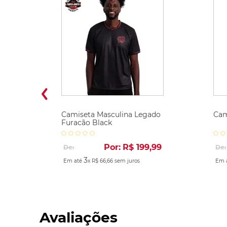
Camiseta Masculina Legado
Cam
Furacão Black
Por:
R$
199
,
99
De:
De:
3
Em até
x
R$
66
,
66
sem juros
Em 
Avaliações