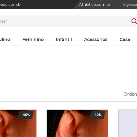
letico.com.br
Athletico.com.br
Ingress
je?
ulino
Feminino
Infantil
Acessórios
Casa
Ordena
-
40%
-
40%