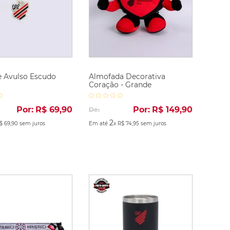
e Avulso Escudo
Almofada Decorativa
Coração - Grande
Por:
R$
69
,
90
Por:
R$
149
,
90
De:
2
$
69
,
90
sem juros
Em até
x
R$
74
,
95
sem juros