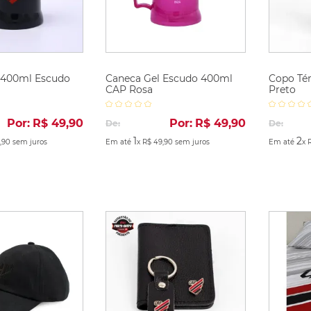
 400ml Escudo
Caneca Gel Escudo 400ml
Copo Tér
CAP Rosa
Preto
Por:
R$
49
,
90
Por:
R$
49
,
90
De:
De:
1
2
,
90
sem juros
Em até
x
R$
49
,
90
sem juros
Em até
x