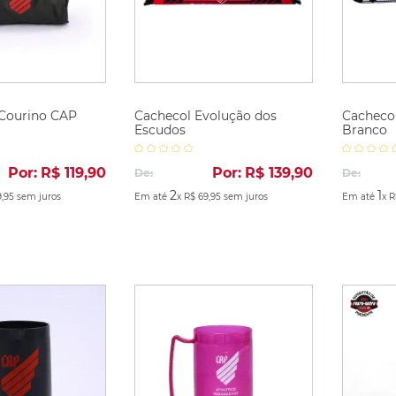
 Courino CAP
Cachecol Evolução dos
Cachecol
Escudos
Branco
Por:
R$
119
,
90
Por:
R$
139
,
90
De:
De:
2
1
9
,
95
sem juros
Em até
x
R$
69
,
95
sem juros
Em até
x
R