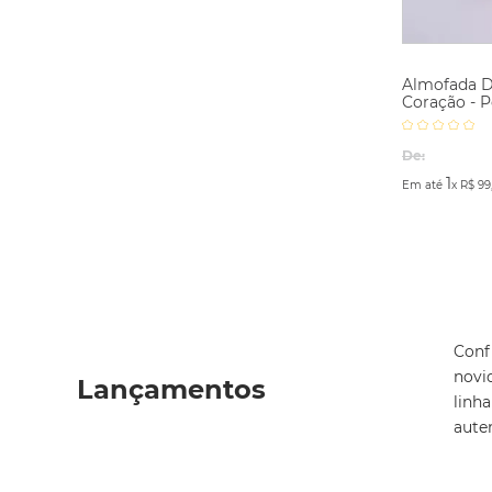
Almofada D
Coração - 
De:
1
Em até
x
R$
99
Conf
novi
Lançamentos
linh
aute