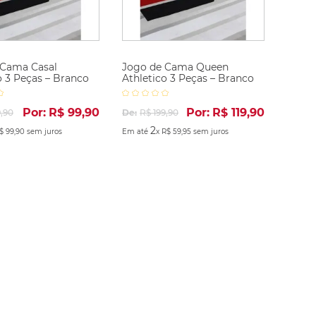
 Cama Casal
Jogo de Cama Queen
o 3 Peças – Branco
Athletico 3 Peças – Branco
Por:
R$
99
,
90
Por:
R$
119
,
90
9
,
90
De:
R$
199
,
90
2
$
99
,
90
sem juros
Em até
x
R$
59
,
95
sem juros