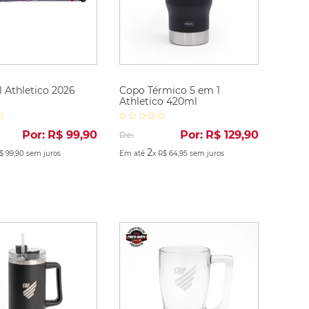
 Athletico 2026
Copo Térmico 5 em 1
Athletico 420ml
Por:
R$
99
,
90
Por:
R$
129
,
90
De:
2
$
99
,
90
sem juros
Em até
x
R$
64
,
95
sem juros