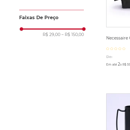
Faixas De Preço
R$ 29,00
–
R$ 150,00
Necessaire
De:
2
Em até
x
R$
5