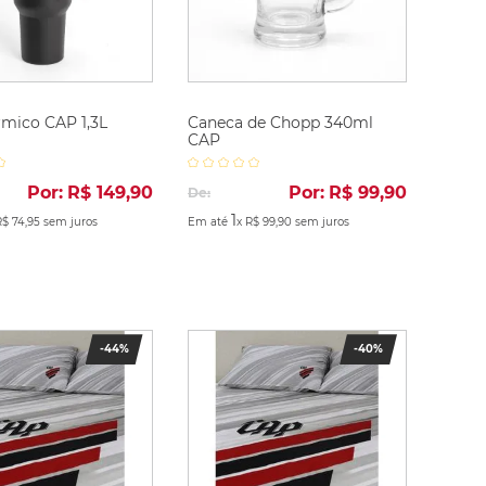
mico CAP 1,3L
Caneca de Chopp 340ml
CAP
Por:
R$
149
,
90
Por:
R$
99
,
90
De:
1
R$
74
,
95
sem juros
Em até
x
R$
99
,
90
sem juros
-
44%
-
40%