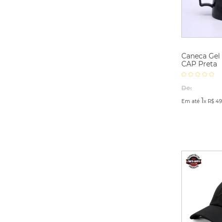
Caneca Gel
CAP Preta
De:
1
Em até
x
R$
49