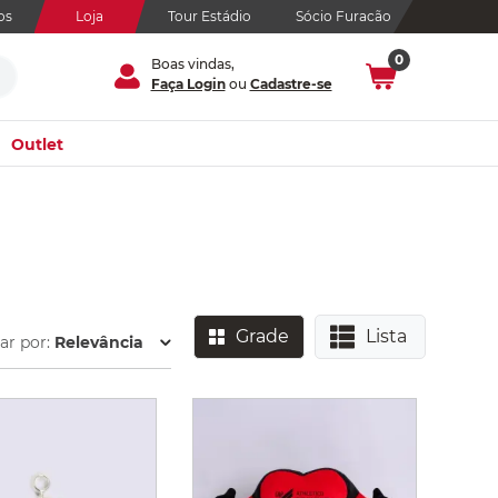
os
Loja
Tour Estádio
Sócio Furacão
0
Boas vindas,
Faça Login
ou
Cadastre-se
Outlet
Grade
Lista
r por:
Relevância