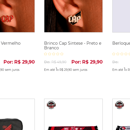
 Vermelho
Brinco Cap Sintese - Preto e
Berloqu
Branco
Por:
R$
29
,
90
Por:
R$
29
,
90
De:
R$
49
,
90
De:
1
1
,
90
sem juros
Em até
x
R$
29
,
90
sem juros
Em até
x
R