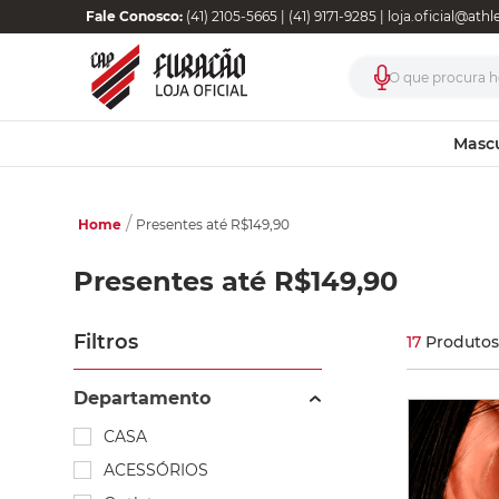
Fale Conosco:
(41) 2105-5665 | (41) 9171-9285 |
loja.oficial@ath
O que procura ho
Masc
Home
Presentes até R$149,90
Presentes até R$149,90
Filtros
17
Produtos
Departamento
CASA
ACESSÓRIOS