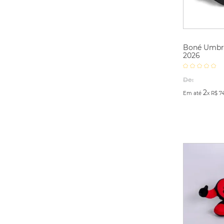
Boné Umbr
2026
De:
2
Em até
x
R$
7