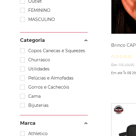
Outlet
FEMININO
MASCULINO
Categoria
Brinco CAP
Copos Canecas e Squeezes
Churrasco
De:
R$
49
,
90
Utilidades
1
Em até
x
R$
29
Pelúcias e Almofadas
Gorros e Cachecóis
Cama
Bijuterias
Carteiras
Marca
Bonés
Bolsas e Mochilas
Athletico