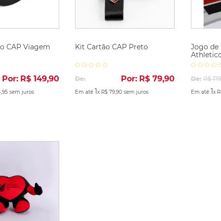
o CAP Viagem
Kit Cartão CAP Preto
Jogo de
Athletic
Por:
R$
149
,
90
Por:
R$
79
,
90
De:
De:
R$
17
1
1
4
,
95
sem juros
Em até
x
R$
79
,
90
sem juros
Em até
x
R