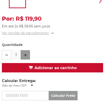
R$
119
,
90
Em até
2
x
R$
59
,
95
sem juros
Ver opções de parcelamento
Quantidade
－
＋
Adicionar ao carrinho
Calcular Entrega:
Não sei meu CEP
Calcular Frete