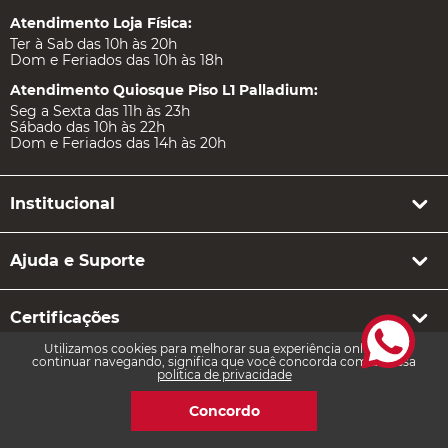
Central Única de Atendimento CAP:
(41) 2105-5600
loja.oficial@athletico.com.br
Whats (41) 99171-9285
Atendimento Loja Online:
Ter à Sab das 8h30 ás 18h
Exceto feriados
Atendimento Loja Física:
Ter à Sab das 10h às 20h
Dom e Feriados das 10h às 18h
Atendimento Quiosque Piso L1 Palladium:
Seg a Sexta das 11h às 23h
Sábado das 10h às 22h
Dom e Feriados das 14h às 20h
Utilizamos cookies para melhorar sua experiência online. Ao
continuar navegando, significa que você concorda com a nossa
politica de privacidade
Institucional
Concordo