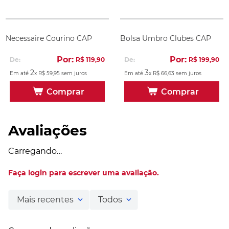
Necessaire Courino CAP
Bolsa Umbro Clubes CAP
Por:
Por:
De:
R$
119
,
90
De:
R$
199
,
90
2
3
Em até
x
R$
59
,
95
sem juros
Em até
x
R$
66
,
63
sem juros
Comprar
Comprar