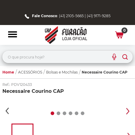
Fale Conosco
: (41) 2105-5665 | (41) 9171-9285
0
O que procura hoje?
Home
Necessaire Courino CAP
ACESSÓRIOS
Bolsas e Mochilas
Ref.
:
PDV120433
Necessaire Courino CAP