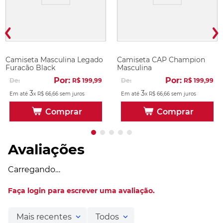
Camiseta Masculina Legado
Camiseta CAP Champion
Furacão Black
Masculina
Por:
Por:
De:
R$
199
,
99
De:
R$
199
,
99
3
3
Em até
x
R$
66
,
66
sem juros
Em até
x
R$
66
,
66
sem juros
Comprar
Comprar
Avaliações
Carregando…
Faça login para escrever uma avaliação.
Mais recentes
Todos