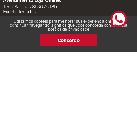
Atendimento Loja Online:
Ter à Sab das 8h30 ás 18h
Exceto feriados
Atendimento Loja Física:
Utilizamos cookies para melhorar sua experiência online. Ao
continuar navegando, significa que você concorda com a nossa
Ter à Sab das 10h às 20h
politica de privacidade
Dom e Feriados das 10h às 18h
Concordo
Atendimento Quiosque Piso L1 Palladium:
Seg a Sexta das 11h às 23h
Sábado das 10h às 22h
Dom e Feriados das 14h às 20h
Institucional
Ajuda e Suporte
Certificações
Redes Sociais