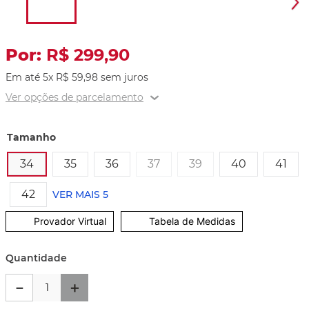
R$
299
,
90
Em até
5
x
R$
59
,
98
sem juros
Ver opções de parcelamento
Tamanho
34
35
36
37
39
40
41
42
VER MAIS 5
Provador Virtual
Tabela de Medidas
Quantidade
－
＋