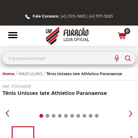
Fale Conosco
: (41) 2105-5665 | (41) 9171-9285
0
O que procura hoje?
Home
Tênis Unissex Iate Athletico Paranaense
MASCULINO
Ref.
:
PDV140011
Tênis Unissex Iate Athletico Paranaense