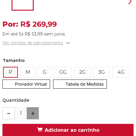
R$
269
,
99
Em até
5
x
R$
53
,
99
sem juros
Ver opções de parcelamento
Tamanho
P
M
G
GG
2G
3G
4G
Provador Virtual
Tabela de Medidas
Quantidade
－
＋
Adicionar ao carrinho