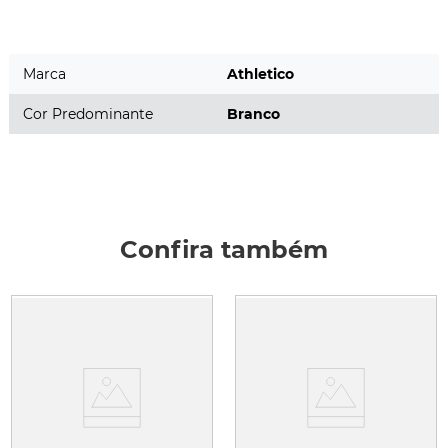
peito e pelo bordado dourado “1996” na parte posterior da 
gola. No interior da peça, o selo comemorativo de 30 anos 
reforça o caráter colecionável da camiseta e homenageia um 
capítulo importante da trajetória do Furacão.
Marca
Athletico
Cor Predominante
Branco
Confira também