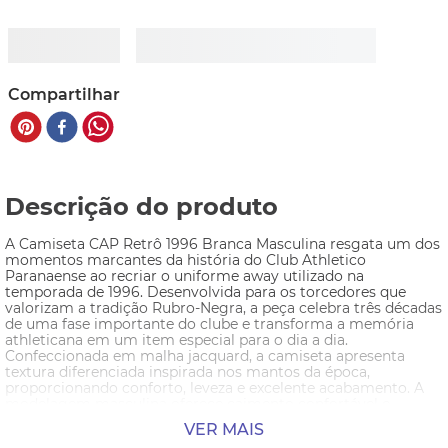
Compartilhar
Descrição do produto
A Camiseta CAP Retrô 1996 Branca Masculina resgata um dos 
momentos marcantes da história do Club Athletico 
Paranaense ao recriar o uniforme away utilizado na 
temporada de 1996. Desenvolvida para os torcedores que 
valorizam a tradição Rubro-Negra, a peça celebra três décadas 
de uma fase importante do clube e transforma a memória 
athleticana em um item especial para o dia a dia.
Confeccionada em malha jacquard, a camiseta apresenta 
textura diferenciada inspirada nos mantos da época, 
proporcionando conforto, leveza e excelente acabamento. A 
modelagem masculina oferece caimento confortável e 
versátil, ideal para diferentes ocasiões.
VER MAIS
O visual é complementado pelo escudo histórico bordado no 