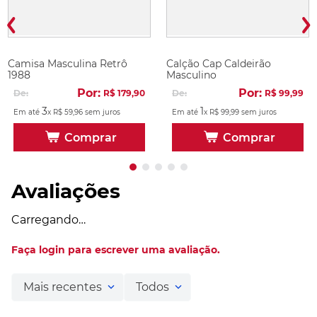
Camisa Masculina Retrô
Calção Cap Caldeirão
1988
Masculino
Por:
Por:
De:
R$
179
,
90
De:
R$
99
,
99
3
1
Em até
x
R$
59
,
96
sem juros
Em até
x
R$
99
,
99
sem juros
Comprar
Comprar
Avaliações
Carregando…
Faça login para escrever uma avaliação.
Mais recentes
Todos