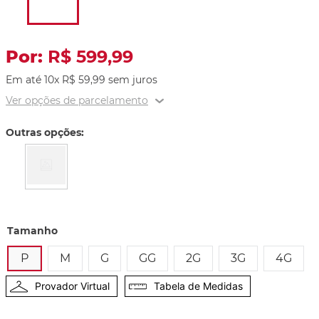
R$
599
,
99
Em até
10
x
R$
59
,
99
sem juros
Ver opções de parcelamento
Outras opções:
Tamanho
P
M
G
GG
2G
3G
4G
Provador Virtual
Tabela de Medidas