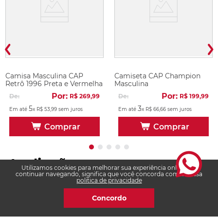
Camisa Masculina CAP
Camiseta CAP Champion
Retrô 1996 Preta e Vermelha
Masculina
Por:
Por:
De:
R$
269
,
99
De:
R$
199
,
99
5
3
Em até
x
R$
53
,
99
sem juros
Em até
x
R$
66
,
66
sem juros
Comprar
Comprar
Avaliações
Utilizamos cookies para melhorar sua experiência online. Ao
continuar navegando, significa que você concorda com a nossa
politica de privacidade
Carregando…
Concordo
Faça login para escrever uma avaliação.