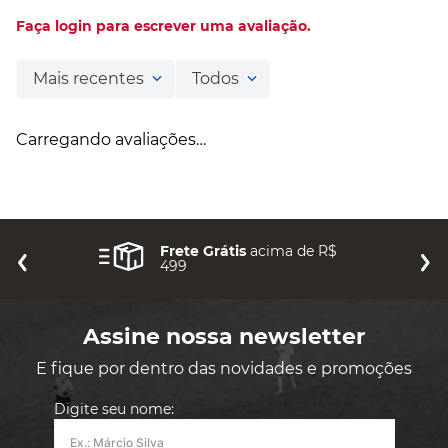
Faça login para escrever uma avaliação.
Mais recentes
Todos
Carregando avaliações…
Frete Grátis
acima de R$
499
Assine nossa newsletter
E fique por dentro das novidades e promoções
Digite seu nome: