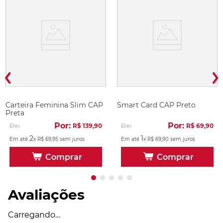
Carteira Feminina Slim CAP
Smart Card CAP Preto
Preta
Por:
Por:
De:
R$
139
,
90
De:
R$
69
,
90
2
1
Em até
x
R$
69
,
95
sem juros
Em até
x
R$
69
,
90
sem juros
Comprar
Comprar
Avaliações
Carregando…