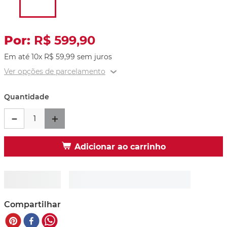
R$
599
,
90
Em até
10
x
R$
59
,
99
sem juros
Ver opções de parcelamento
Quantidade
－
＋
Adicionar ao carrinho
Compartilhar