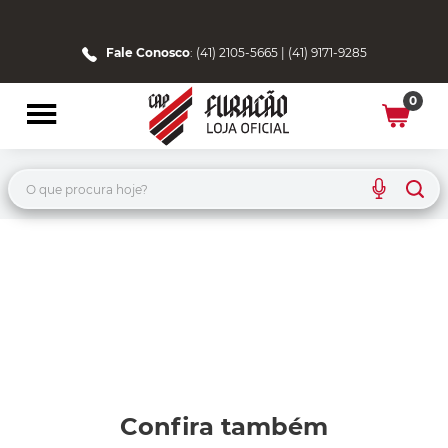
Fale Conosco
: (41) 2105-5665 | (41) 9171-9285
0
O que procura hoje?
Confira também