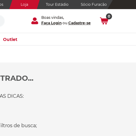
os
Loja
Tour Estádio
Sócio Furacão
0
Boas vindas,
Faça Login
ou
Cadastre-se
Outlet
TRADO...
S DICAS:
ltros de busca;