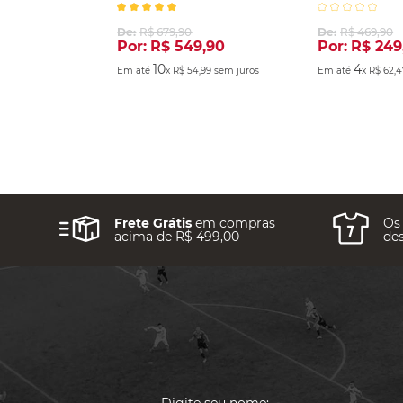
2025
De:
R$
679
,
90
De:
R$
469
,
90
Por:
R$
549
,
90
Por:
R$
249
10
4
Em até
x
R$
54
,
99
sem juros
Em até
x
R$
62
,
4
Frete Grátis
em compras
Os
acima de R$ 499,00
des