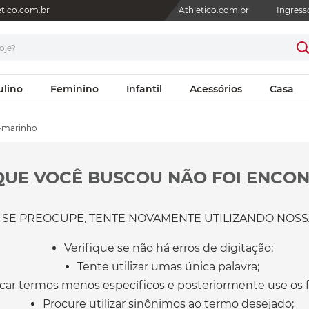
letico.com.br
Athletico.com.br
Ingress
je?
ulino
Feminino
Infantil
Acessórios
Casa
5-marinho
QUE VOCÊ BUSCOU NÃO FOI ENCON
 SE PREOCUPE, TENTE NOVAMENTE UTILIZANDO NOSSA
Verifique se não há erros de digitação;
Tente utilizar umas única palavra;
car termos menos específicos e posteriormente use os fi
Procure utilizar sinônimos ao termo desejado;