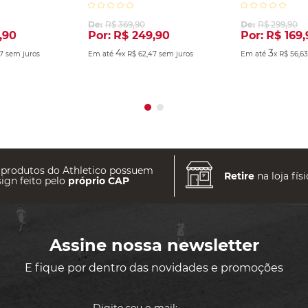
2025 Marinho
De:
R$
369
,
90
De:
R$
299
,
90
,
90
Por:
R$
249
,
90
Por:
R$
169
,
4
3
7
sem juros
Em até
x
R$
62
,
47
sem juros
Em até
x
R$
56
,
6
 produtos do Athletico possuem
Retire
na loja físi
ign feito pelo
próprio CAP
Assine nossa newsletter
E fique por dentro das novidades e promoções