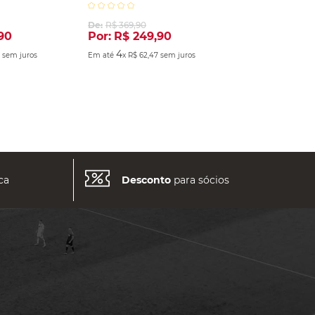
2025 Cinza
De:
R$
369
,
90
90
Por:
R$
249
,
90
4
3
sem juros
Em até
x
R$
62
,
47
sem juros
ca
Desconto
para sócios