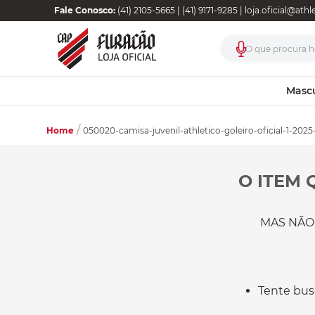
Fale Conosco:
(41) 2105-5665 | (41) 9171-9285 |
loja.oficial@ath
O que procura ho
Masc
Home
050020-camisa-juvenil-athletico-goleiro-oficial-1-202
O ITEM 
MAS NÃO
Tente bus