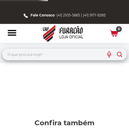
Fale Conosco
: (41) 2105-5665 | (41) 9171-9285
0
O que procura hoje?
Confira também