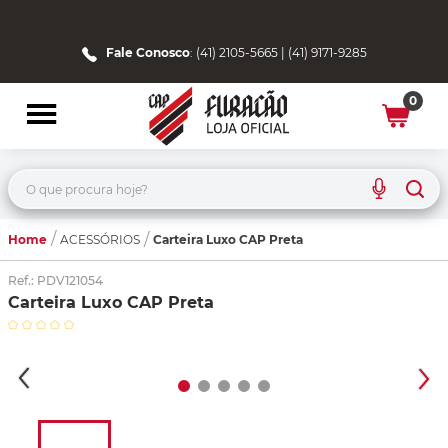
Fale Conosco
: (41) 2105-5665 | (41) 9171-9285
0
O que procura hoje?
Home
Carteira Luxo CAP Preta
ACESSÓRIOS
Ref.
:
PDV121054
Carteira Luxo CAP Preta