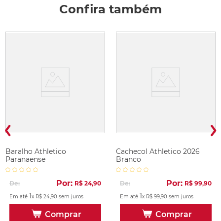
Confira também
Baralho Athletico
Cachecol Athletico 2026
Paranaense
Branco
Por:
Por:
De:
R$
24
,
90
De:
R$
99
,
90
1
1
Em até
x
R$
24
,
90
sem juros
Em até
x
R$
99
,
90
sem juros
Comprar
Comprar