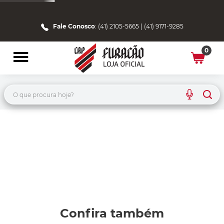
Fale Conosco
: (41) 2105-5665 | (41) 9171-9285
0
O que procura hoje?
Confira também