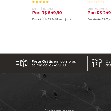
2025
De:
R$
679
,
90
De:
R$
469
,
90
Por:
R$
549
,
90
Por:
R$
249
10
4
Em até
x
R$
54
,
99
sem juros
Em até
x
R$
62
,
4
Frete Grátis
em compras
Os
acima de R$ 499,00
des