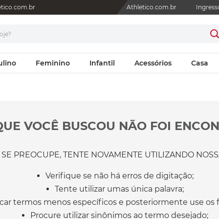
letico.com.br
Athletico.com.br
Ingress
je?
ulino
Feminino
Infantil
Acessórios
Casa
QUE VOCÊ BUSCOU NÃO FOI ENCON
 SE PREOCUPE, TENTE NOVAMENTE UTILIZANDO NOSSA
Verifique se não há erros de digitação;
Tente utilizar umas única palavra;
car termos menos específicos e posteriormente use os fi
Procure utilizar sinônimos ao termo desejado;