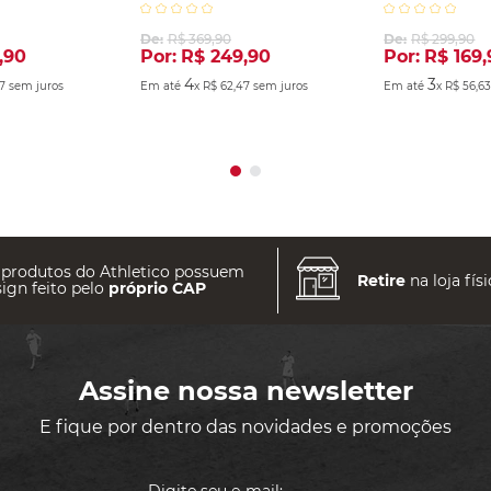
2025 Marinho
De:
R$
369
,
90
De:
R$
299
,
90
,
90
Por:
R$
249
,
90
Por:
R$
169
,
4
3
7
sem juros
Em até
x
R$
62
,
47
sem juros
Em até
x
R$
56
,
6
 produtos do Athletico possuem
Retire
na loja físi
ign feito pelo
próprio CAP
Assine nossa newsletter
E fique por dentro das novidades e promoções