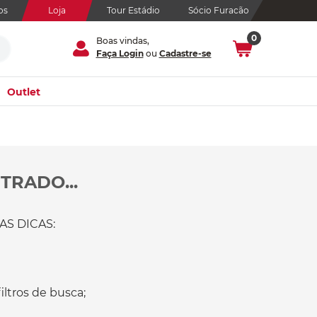
os
Loja
Tour Estádio
Sócio Furacão
0
Boas vindas,
Faça Login
ou
Cadastre-se
Outlet
TRADO...
S DICAS:
ltros de busca;