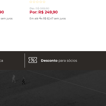
2025 Cinza
De:
R$
369
,
90
90
Por:
R$
249
,
90
4
3
sem juros
Em até
x
R$
62
,
47
sem juros
ca
Desconto
para sócios