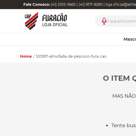
Fale Conosco:
(41) 2105-5665 | (41) 9171-9285 |
loja.oficial@ath
O que procura ho
Masc
Home
120997-almofada-de-pescoco-fura-cao
O ITEM 
MAS NÃO
Tente bus