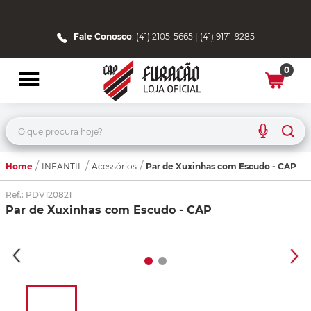
Fale Conosco
: (41) 2105-5665 | (41) 9171-9285
0
O que procura hoje?
Home
Par de Xuxinhas com Escudo - CAP
INFANTIL
Acessórios
Ref.
:
PDV120821
Par de Xuxinhas com Escudo - CAP