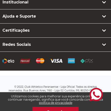
Sábado das 10h às 22h
Dom e Feriados das 14h às 20h
Institucional
Ajuda e Suporte
Certificações
Redes Sociais
Utilizamos cookies para melhorar sua experiência online. Ao
continuar navegando, significa que você concorda com a nossa
politica de privacidade
© 2022, Club Athletico Paranaense - Loja Oficial. Todos os direitos
reservados. Rua Buenos Aires, 1160 - Loja 02 Curitiba, PR, 80250-070 CNPJ: