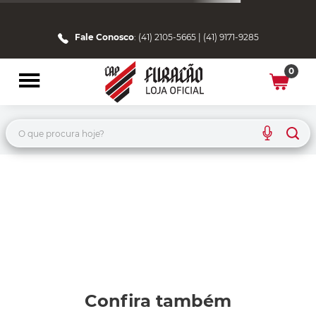
Fale Conosco
: (41) 2105-5665 | (41) 9171-9285
0
O que procura hoje?
Home
120641-gorro-umbro-preta-escudo-cap
O ITEM QUE VOCÊ BUSCOU NÃO
FOI ENCONTRADO...
MAS NÃO SE PREOCUPE, TENTE NOVAMENTE
UTILIZANDO NOSSAS DICAS: