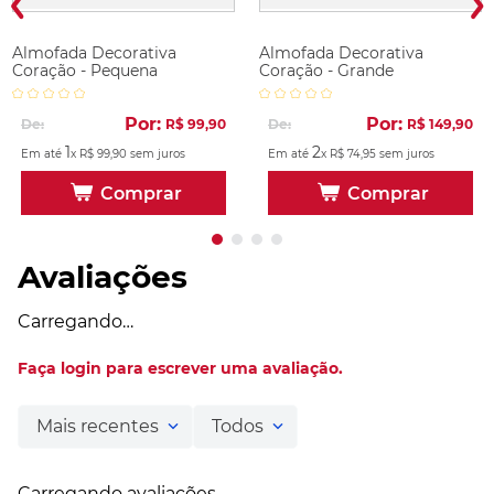
Almofada Decorativa
Almofada Decorativa
Coração - Pequena
Coração - Grande
Por:
Por:
De:
R$
99
,
90
De:
R$
149
,
90
1
2
Em até
x
R$
99
,
90
sem juros
Em até
x
R$
74
,
95
sem juros
Comprar
Comprar
Avaliações
Carregando…
Faça login para escrever uma avaliação.
Mais recentes
Todos
Carregando avaliações…