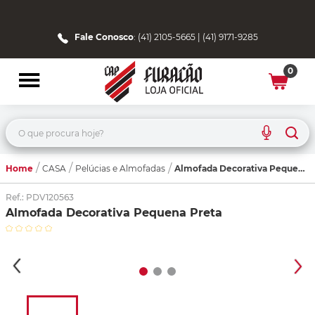
Fale Conosco
: (41) 2105-5665 | (41) 9171-9285
0
O que procura hoje?
Home
Almofada Decorativa Pequena Preta
CASA
Pelúcias e Almofadas
Ref.
:
PDV120563
Almofada Decorativa Pequena Preta