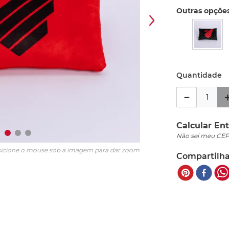
Outras opções
Quantidade
－
Calcular Ent
Não sei meu CE
icione o mouse sob a imagem para dar zoom
Compartilha