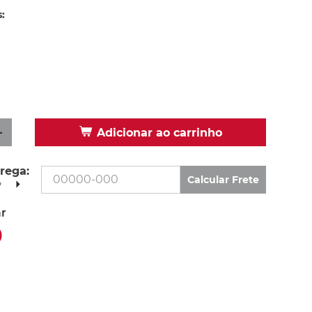
:
＋
Adicionar ao carrinho
rega:
Calcular Frete
P
r