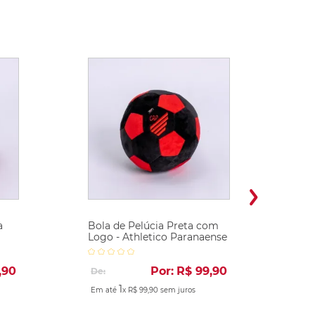
a
Bola de Pelúcia Preta com
Logo - Athletico Paranaense
,
90
Por:
R$
99
,
90
De:
1
Em até
x
R$
99
,
90
sem juros