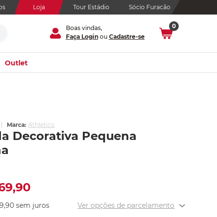
os
Loja
Tour Estádio
Sócio Furacão
0
Boas vindas,
Faça Login
ou
Cadastre-se
Outlet
Marca:
Athletico
a Decorativa Pequena
ha
69
,
90
9
,
90
sem juros
Ver opções de parcelamento