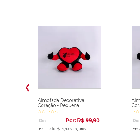
Almofada Decorativa
Alm
Coração - Pequena
Cor
Por:
R$
99
,
90
De:
De:
1
Em até
x
R$
99
,
90
sem juros
Em 