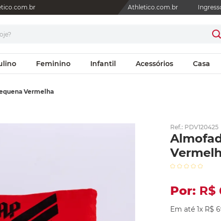
letico.com.br
Athletico.com.br
Ingress
je?
ulino
Feminino
Infantil
Acessórios
Casa
Pequena Vermelha
Ref.
:
PDV120425
Almofad
Vermel
R$
Em até
1
x
R$
6