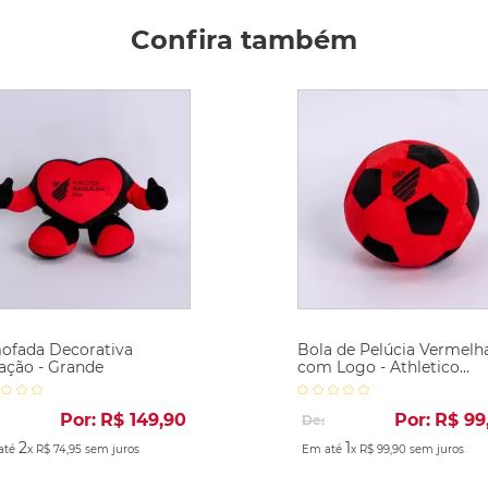
Confira também
ofada Decorativa
Bola de Pelúcia Vermelh
ação - Grande
com Logo - Athletico
Paranaense
Por:
R$
149
,
90
Por:
R$
99
De:
2
1
até
x
R$
74
,
95
sem juros
Em até
x
R$
99
,
90
sem juros