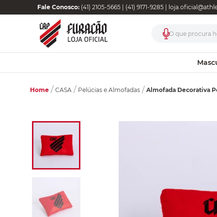
Fale Conosco:
(41) 2105-5665 | (41) 9171-9285 |
loja.oficial@ath
O que procura ho
Masc
Home
Almofada Decorativa 
CASA
Pelúcias e Almofadas