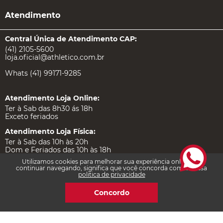
Atendimento
Central Única de Atendimento CAP:
(41) 2105-5600
loja.oficial@athletico.com.br
Whats (41) 99171-9285
Atendimento Loja Online:
Ter à Sab das 8h30 ás 18h
Exceto feriados
Atendimento Loja Física:
Ter à Sab das 10h às 20h
Dom e Feriados das 10h às 18h
Utilizamos cookies para melhorar sua experiência online. Ao
Atendimento Quiosque Piso L1 Palladium:
continuar navegando, significa que você concorda com a nossa
Seg a Sexta das 11h às 23h
politica de privacidade
Sábado das 10h às 22h
Dom e Feriados das 14h às 20h
Concordo
Institucional