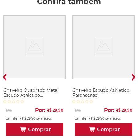
Confira também
Chaveiro Quadrado Metal
Chaveiro Escudo Athletico
Escudo Athletico
Paranaense
Paranaense
Por:
Por:
De:
R$
29
,
90
De:
R$
29
,
90
1
1
Em até
x
R$
29
,
90
sem juros
Em até
x
R$
29
,
90
sem juros
Comprar
Comprar