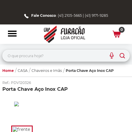
Fale Conosco
: (41) 2105-5665 | (41) 9171-9285
0
O que procura hoje?
Home
Porta Chave Aço Inox CAP
CASA
Chaveiros e Imãs
Ref.
:
PDV120326
Porta Chave Aço Inox CAP