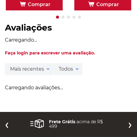
1
1
Em até
x
R$
99
,
90
sem juros
Em até
x
R$
99
,
90
sem juros
Comprar
Comprar
Avaliações
Carregando…
Faça login para escrever uma avaliação.
Mais recentes
Todos
Carregando avaliações…
Frete Grátis
acima de R$
499