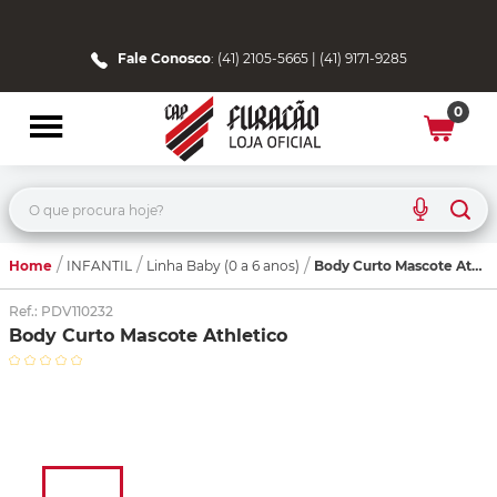
Fale Conosco
: (41) 2105-5665 | (41) 9171-9285
0
O que procura hoje?
Home
Body Curto Mascote Athletico
INFANTIL
Linha Baby (0 a 6 anos)
Ref.
:
PDV110232
Body Curto Mascote Athletico