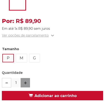
R$
89
,
90
Em até
1
x
R$
89
,
90
sem juros
Ver opções de parcelamento
Tamanho
P
M
G
Provador Virtual
Tabela de Medidas
Quantidade
－
＋
Adicionar ao carrinho