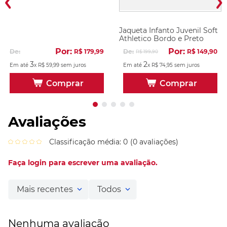
Camiseta Cap Third Juvenil
Jaqueta Infanto Juvenil Soft
Athletico Bordo e Preto
Por:
Por:
De:
R$
179
,
99
De:
R$
149
,
90
R$
199
,
90
3
2
Em até
x
R$
59
,
99
sem juros
Em até
x
R$
74
,
95
sem juros
Comprar
Comprar
Avaliações
Classificação média: 0
(0 avaliações)
Faça login para escrever uma avaliação.
Mais recentes
Todos