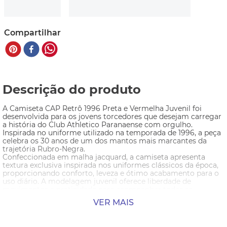
Compartilhar
Descrição do produto
A Camiseta CAP Retrô 1996 Preta e Vermelha Juvenil foi 
desenvolvida para os jovens torcedores que desejam carregar 
a história do Club Athletico Paranaense com orgulho. 
Inspirada no uniforme utilizado na temporada de 1996, a peça 
celebra os 30 anos de um dos mantos mais marcantes da 
trajetória Rubro-Negra.
Confeccionada em malha jacquard, a camiseta apresenta 
textura exclusiva inspirada nos uniformes clássicos da época, 
proporcionando conforto, leveza e ótimo acabamento para o 
uso diário. A modelagem juvenil oferece liberdade de 
movimentos e praticidade para acompanhar todas as 
atividades do dia a dia.
VER MAIS
O visual é composto pelas tradicionais listras rubro-negras, 