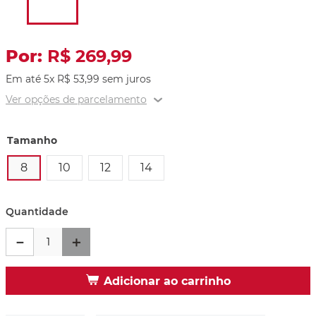
R$
269
,
99
Em até
5
x
R$
53
,
99
sem juros
Ver opções de parcelamento
Tamanho
8
10
12
14
Provador Virtual
Tabela de Medidas
Quantidade
－
＋
Adicionar ao carrinho