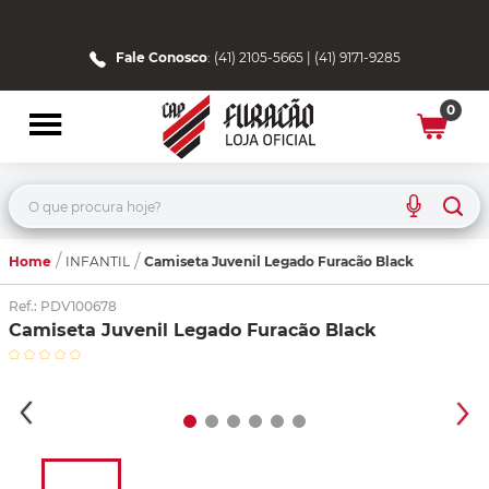
Fale Conosco
: (41) 2105-5665 | (41) 9171-9285
0
O que procura hoje?
Home
Camiseta Juvenil Legado Furacão Black
INFANTIL
Ref.
:
PDV100678
Camiseta Juvenil Legado Furacão Black