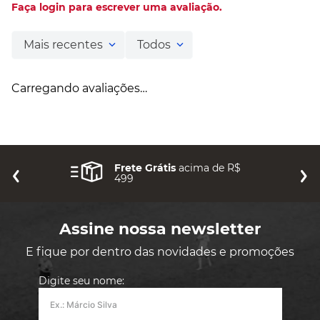
Faça login para escrever uma avaliação.
Mais recentes
Todos
Carregando avaliações…
Frete Grátis
acima de R$
499
Assine nossa newsletter
E fique por dentro das novidades e promoções
Digite seu nome: