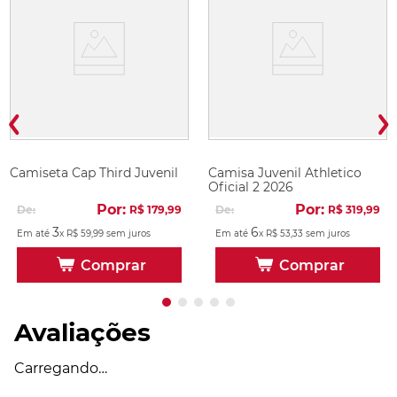
Camiseta Cap Third Juvenil
Camisa Juvenil Athletico
Oficial 2 2026
Por:
Por:
De:
R$
179
,
99
De:
R$
319
,
99
3
6
Em até
x
R$
59
,
99
sem juros
Em até
x
R$
53
,
33
sem juros
Comprar
Comprar
Avaliações
Carregando…