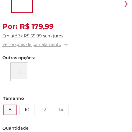
R$
179
,
99
Em até
3
x
R$
59
,
99
sem juros
Ver opções de parcelamento
Outras opções:
Tamanho
8
10
12
14
Quantidade