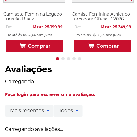
Camiseta Feminina Legado
Camisa Feminina Athletico
Furacão Black
Torcedora Oficial 3 2026
Por:
Por:
De:
R$
199
,
99
De:
R$
349
,
99
3
6
Em até
x
R$
66
,
66
sem juros
Em até
x
R$
58
,
33
sem juros
Comprar
Comprar
Avaliações
Carregando…
Faça login para escrever uma avaliação.
Mais recentes
Todos
Carregando avaliações…