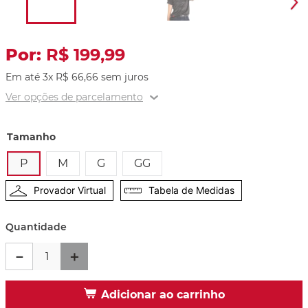
R$
199
,
99
Em até
3
x
R$
66
,
66
sem juros
Ver opções de parcelamento
Tamanho
P
M
G
GG
Provador Virtual
Tabela de Medidas
Quantidade
－
＋
Adicionar ao carrinho