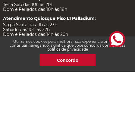
Ter à Sab das 10h às 20h
Dom e Feriados das 10h às 18h
Atendimento Quiosque Piso L1 Palladium:
Seg a Sexta das 11h às 23h
Sábado das 10h às 22h
Dom e Feriados das 14h às 20h
Utilizamos cookies para melhorar sua experiência online. Ao
continuar navegando, significa que você concorda com a nossa
politica de privacidade
Institucional
Concordo
Ajuda e Suporte
Certificações
Redes Sociais