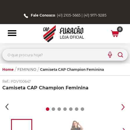
Fale Conosco
: (41) 2105-5665 | (41) 9171-9285
0
O que procura hoje?
Home
Camiseta CAP Champion Feminina
FEMININO
Ref.
:
PDV100647
Camiseta CAP Champion Feminina