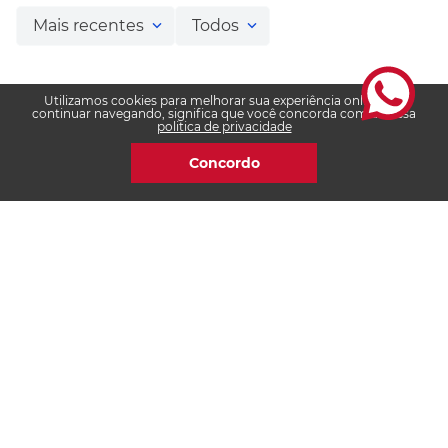
Mais recentes
Todos
Nenhuma avaliação
Utilizamos cookies para melhorar sua experiência online. Ao
continuar navegando, significa que você concorda com a nossa
politica de privacidade
Concordo
Frete Grátis
acima de R$
499
Assine nossa newsletter
E fique por dentro das novidades e promoções
Digite seu nome: