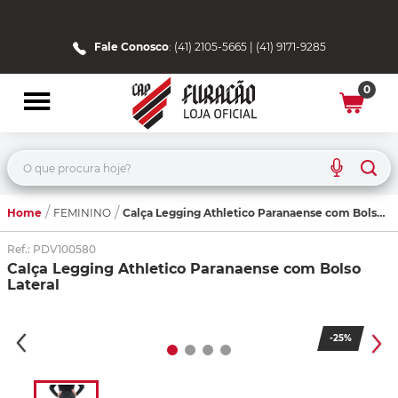
Fale Conosco
: (41) 2105-5665 | (41) 9171-9285
0
O que procura hoje?
Home
Calça Legging Athletico Paranaense com Bolso Lateral
FEMININO
Ref.
:
PDV100580
Calça Legging Athletico Paranaense com Bolso
Lateral
-
25%