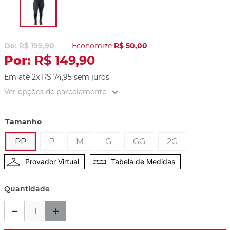
R$
199
,
90
Economize
R$
50
,
00
R$
149
,
90
Em até
2
x
R$
74
,
95
sem juros
Ver opções de parcelamento
Tamanho
PP
P
M
G
GG
2G
Provador Virtual
Tabela de Medidas
Quantidade
－
＋