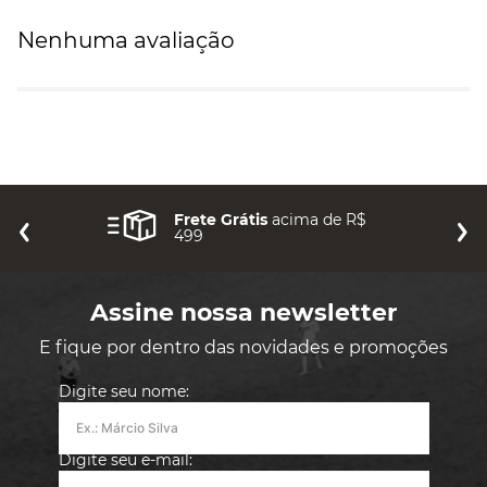
Nenhuma avaliação
Frete Grátis
acima de R$
499
Assine nossa newsletter
E fique por dentro das novidades e promoções
Digite seu nome:
Digite seu e-mail: