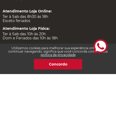
Atendimento Loja Online:
Ter à Sab das 8h30 ás 18h
Exceto feriados
Atendimento Loja Física:
Ter à Sab das 10h às 20h
Dom e Feriados das 10h às 18h
Atendimento Quiosque Piso L1 Palladium:
Utilizamos cookies para melhorar sua experiência online. Ao
Seg a Sexta das 11h às 23h
continuar navegando, significa que você concorda com a nossa
politica de privacidade
Sábado das 10h às 22h
Dom e Feriados das 14h às 20h
Concordo
Institucional
Ajuda e Suporte
Certificações