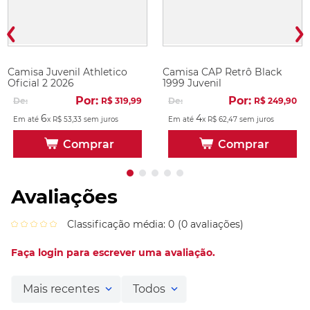
Camisa Juvenil Athletico
Camisa CAP Retrô Black
Oficial 2 2026
1999 Juvenil
Por:
Por:
De:
R$
319
,
99
De:
R$
249
,
90
6
4
Em até
x
R$
53
,
33
sem juros
Em até
x
R$
62
,
47
sem juros
Comprar
Comprar
Avaliações
Classificação média: 0
(0 avaliações)
Faça login para escrever uma avaliação.
Mais recentes
Todos