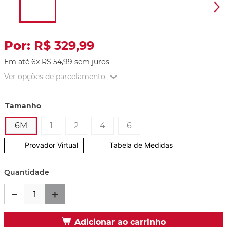
R$
329
,
99
Em até
6
x
R$
54
,
99
sem juros
Ver opções de parcelamento
Tamanho
6M
1
2
4
6
Provador Virtual
Tabela de Medidas
Quantidade
－
＋
Adicionar ao carrinho