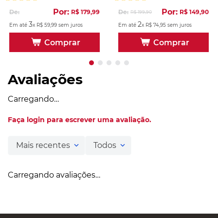
Por:
Por:
De:
R$
179
,
99
De:
R$
149
,
90
R$
199
,
90
3
2
Em até
x
R$
59
,
99
sem juros
Em até
x
R$
74
,
95
sem juros
Comprar
Comprar
Avaliações
Carregando…
Faça login para escrever uma avaliação.
Mais recentes
Todos
Carregando avaliações…