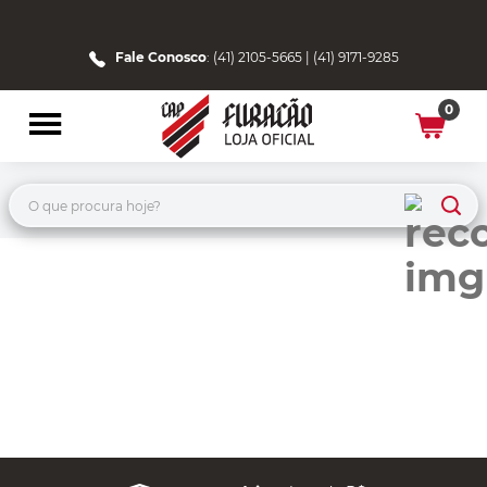
Fale Conosco
: (41) 2105-5665 | (41) 9171-9285
0
O que procura hoje?