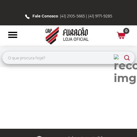
Fale Conosco
: (41) 2105-5665 | (41) 9171-9285
0
O que procura hoje?