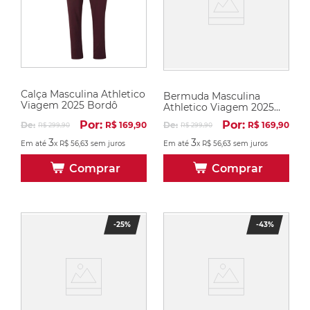
Calça Masculina Athletico
Bermuda Masculina
Viagem 2025 Bordô
Athletico Viagem 2025
Bordô
Por:
Por:
De:
R$
169
,
90
De:
R$
169
,
90
R$
299
,
90
R$
299
,
90
3
3
Em até
x
R$
56
,
63
sem juros
Em até
x
R$
56
,
63
sem juros
Comprar
Comprar
-
25%
-
43%