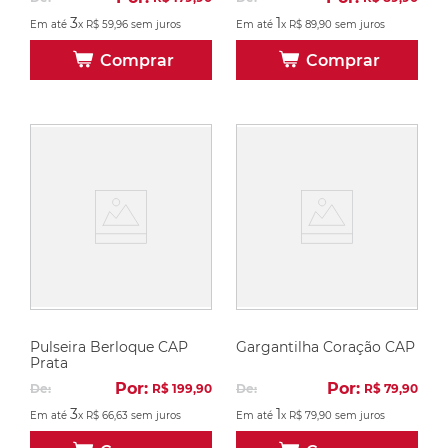
3
1
Em até
x
R$
59
,
96
sem juros
Em até
x
R$
89
,
90
sem juros
Comprar
Comprar
Pulseira Berloque CAP
Gargantilha Coração CAP
Prata
Por:
Por:
De:
R$
199
,
90
De:
R$
79
,
90
3
1
Em até
x
R$
66
,
63
sem juros
Em até
x
R$
79
,
90
sem juros