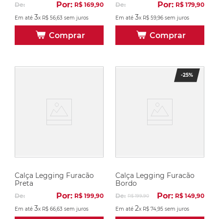
Por:
Por:
De:
R$
169
,
90
De:
R$
179
,
90
3
3
Em até
x
R$
56
,
63
sem juros
Em até
x
R$
59
,
96
sem juros
Comprar
Comprar
-
25%
Calça Legging Furacão
Calça Legging Furacão
Preta
Bordo
Por:
Por:
De:
R$
199
,
90
De:
R$
149
,
90
R$
199
,
90
3
2
Em até
x
R$
66
,
63
sem juros
Em até
x
R$
74
,
95
sem juros