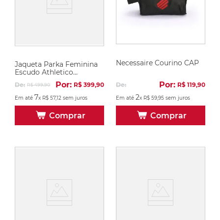
Necessaire Courino CAP
Jaqueta Parka Feminina
Escudo Athletico
Paranaense
Por:
Por:
De:
R$
119
,
90
De:
R$
399
,
90
R$
499
,
90
2
7
Em até
x
R$
59
,
95
sem juros
Em até
x
R$
57
,
12
sem juros
Comprar
Comprar