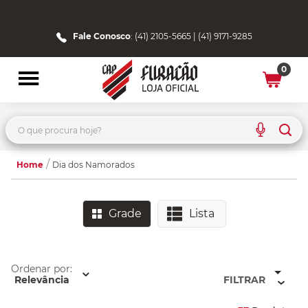
Fale Conosco
: (41) 2105-5665 | (41) 9171-9285
0
O que procura hoje?
Home
Dia dos Namorados
Grade
Lista
Ordenar por:
Relevância
FILTRAR