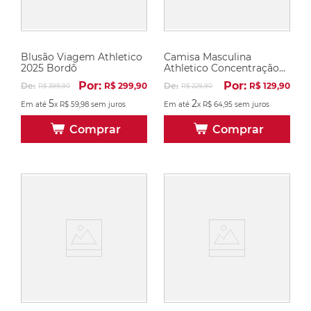
Blusão Viagem Athletico
Camisa Masculina
2025 Bordô
Athletico Concentração
Atleta 2025 Bordô
Por:
Por:
De:
R$
299
,
90
De:
R$
129
,
90
R$
399
,
90
R$
229
,
90
5
2
Em até
x
R$
59
,
98
sem juros
Em até
x
R$
64
,
95
sem juros
Comprar
Comprar