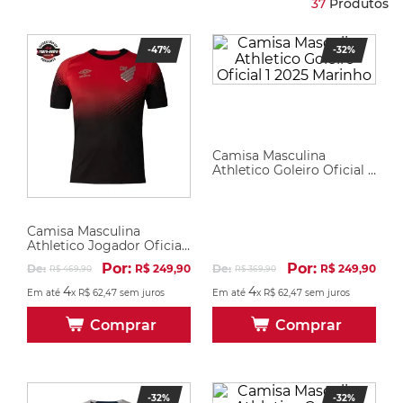
37
Produtos
-
47%
-
32%
Camisa Masculina
Athletico Goleiro Oficial 1
2025 Marinho
Camisa Masculina
Athletico Jogador Oficial
1 2025
Por:
Por:
De:
R$
249
,
90
De:
R$
249
,
90
R$
469
,
90
R$
369
,
90
4
4
Em até
x
R$
62
,
47
sem juros
Em até
x
R$
62
,
47
sem juros
Comprar
Comprar
-
32%
-
32%