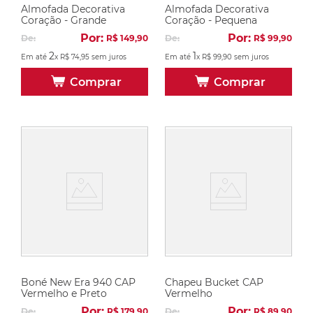
Almofada Decorativa
Almofada Decorativa
Coração - Grande
Coração - Pequena
Por:
Por:
De:
R$
149
,
90
De:
R$
99
,
90
2
1
Em até
x
R$
74
,
95
sem juros
Em até
x
R$
99
,
90
sem juros
Comprar
Comprar
Boné New Era 940 CAP
Chapeu Bucket CAP
Vermelho e Preto
Vermelho
Por:
Por:
De:
R$
179
,
90
De:
R$
89
,
90