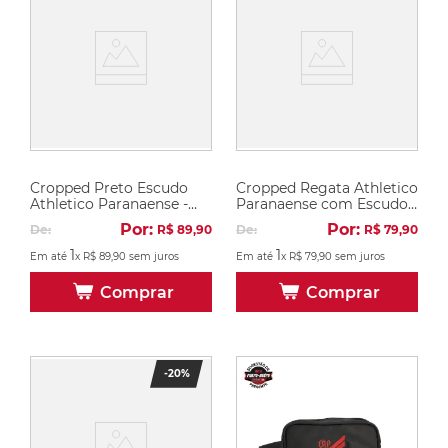
Cropped Preto Escudo
Cropped Regata Athletico
Athletico Paranaense -
Paranaense com Escudo -
Manga Curta
Preto
Por:
Por:
De:
R$
89
,
90
De:
R$
79
,
90
1
1
Em até
x
R$
89
,
90
sem juros
Em até
x
R$
79
,
90
sem juros
Comprar
Comprar
-
20%