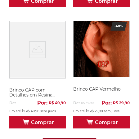
Comprar
Comprar
-
40%
Brinco CAP Vermelho
Brinco CAP com
Detalhes em Resina
Vermelha e Preta
Por:
Por:
De:
R$
29
,
90
De:
R$
49
,
90
R$
49
,
90
1
1
Em até
x
R$
29
,
90
sem juros
Em até
x
R$
49
,
90
sem juros
Comprar
Comprar