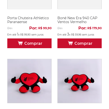
Porta Chuteira Athletico
Boné New Era 940 CAP
Paranaense
Ventos Vermelho
Por:
Por:
De:
R$
99
,
90
De:
R$
179
,
90
1
3
Em até
x
R$
99
,
90
sem juros
Em até
x
R$
59
,
96
sem juros
Comprar
Comprar