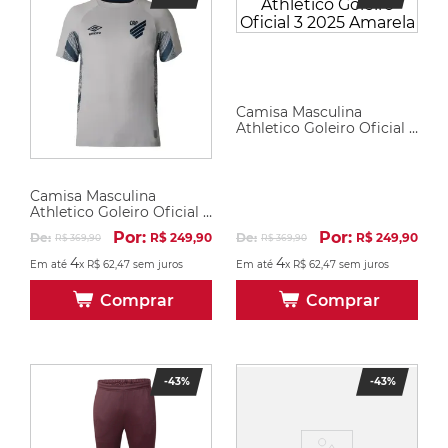
Camisa Masculina
Athletico Goleiro Oficial 3
2025 Amarela
Camisa Masculina
Athletico Goleiro Oficial 2
2025 Cinza
Por:
Por:
De:
R$
249
,
90
De:
R$
249
,
90
R$
369
,
90
R$
369
,
90
4
4
Em até
x
R$
62
,
47
sem juros
Em até
x
R$
62
,
47
sem juros
Comprar
Comprar
-
43%
-
43%