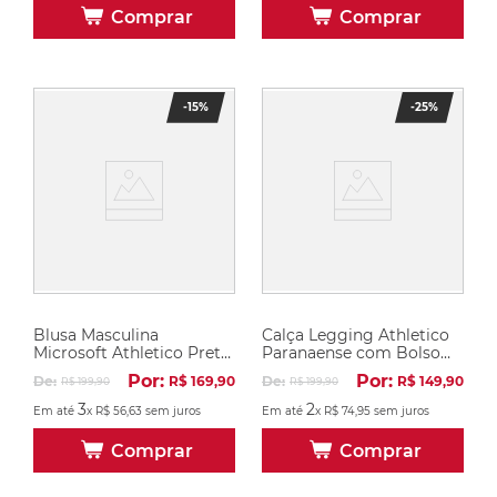
Comprar
Comprar
-
15%
-
25%
Blusa Masculina
Calça Legging Athletico
Microsoft Athletico Preta
Paranaense com Bolso
e Bordo
Lateral
Por:
Por:
De:
R$
169
,
90
De:
R$
149
,
90
R$
199
,
90
R$
199
,
90
3
2
Em até
x
R$
56
,
63
sem juros
Em até
x
R$
74
,
95
sem juros
Comprar
Comprar